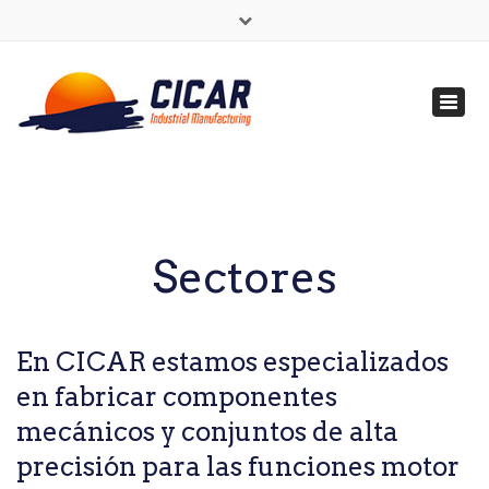
×
Lunes a Viernes: 8h - 18h
+34 91 642 28 13
Toggl
cicar@cicar.es
navig
Español
Sectores
En CICAR estamos especializados
en fabricar componentes
mecánicos y conjuntos de alta
precisión para las funciones motor