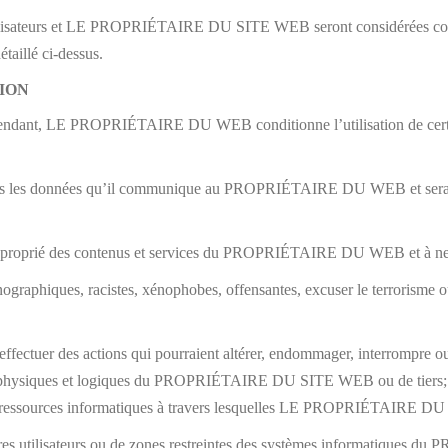
utilisateurs et LE PROPRIÉTAIRE DU SITE WEB seront considérées comme
taillé ci-dessus.
TION
, cependant, LE PROPRIÉTAIRE DU WEB conditionne l’utilisation de certa
de toutes les données qu’il communique au PROPRIÉTAIRE DU WEB et sera 
approprié des contenus et services du PROPRIÉTAIRE DU WEB et à ne pas
rnographiques, racistes, xénophobes, offensantes, excuser le terrorisme o
u effectuer des actions qui pourraient altérer, endommager, interrompre
 physiques et logiques du PROPRIÉTAIRE DU SITE WEB ou de tiers; ainsi
e ressources informatiques à travers lesquelles LE PROPRIÉTAIRE DU 
res utilisateurs ou de zones restreintes des systèmes informatiques 