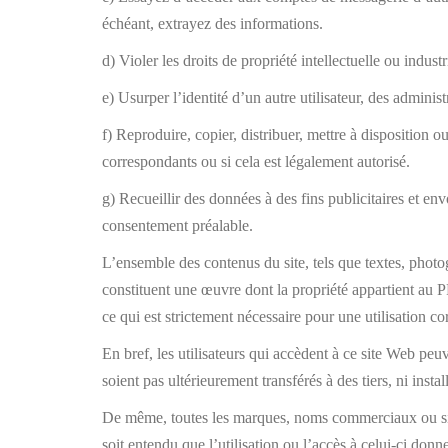
échéant, extrayez des informations.
d) Violer les droits de propriété intellectuelle ou in
e) Usurper l’identité d’un autre utilisateur, des adminis
f) Reproduire, copier, distribuer, mettre à disposition 
correspondants ou si cela est légalement autorisé.
g) Recueillir des données à des fins publicitaires et e
consentement préalable.
L’ensemble des contenus du site, tels que textes, photo
constituent une œuvre dont la propriété appartient au
ce qui est strictement nécessaire pour une utilisation cor
En bref, les utilisateurs qui accèdent à ce site Web peu
soient pas ultérieurement transférés à des tiers, ni ins
De même, toutes les marques, noms commerciaux ou sig
soit entendu que l’utilisation ou l’accès à celui-ci donne