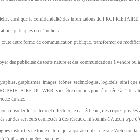
dustrielle, ainsi que la confidentialité des informations du PROPRIÉTAI
trations publiques ou d’un tiers.
ou toute autre forme de communication publique, transformer ou modifier l
nvoyer des publicités de toute nature et des communications à vendre ou
graphies, graphismes, images, icônes, technologies, logiciels, ainsi que
 PROPRIÉTAIRE DU WEB, sans être compris pour être cédé à l’utilisateu
recte du site.
vent consulter le contenu et effectuer, le cas échéant, des copies privées
tallés sur des serveurs connectés à des réseaux, ni soumis à Aucun type d’
nes distinctifs de toute nature qui apparaissent sur le site Web so
 à l’utilisateur un droit sur eux.