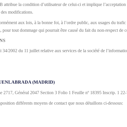
bue la condition d’utilisateur de celui-ci et implique l’acceptation p
 des modifications.
ormément aux lois, à la bonne foi, à l’ordre public, aux usages du trafic 
r tout dommage qui pourrait être causé du fait du non-respect de cet
NS
2 du 11 juillet relative aux services de la société de l’informatio
6 FUENLABRADA (MADRID)
2717, Général 2047 Section 3 Folio 1 Feuille nº 18395 Inscrip. 1 22
osition différents moyens de contact que nous détaillons ci-dessous: