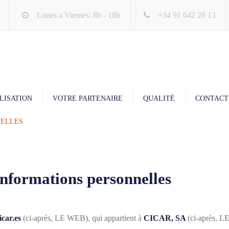
Lunes a Viernes: 8h - 18h
+34 91 642 28 13
LISATION
VOTRE PARTENAIRE
QUALITÉ
CONTACT
NELLES
formations personnelles
car.es
(ci-après, LE WEB), qui appartient à
CICAR, SA
(ci-après,