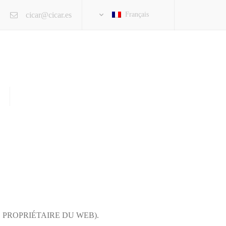
×
cicar@cicar.es
Français
 LE PROPRIÉTAIRE DU WEB).