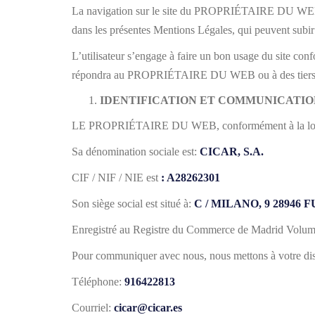
La navigation sur le site du PROPRIÉTAIRE DU WEB attri
dans les présentes Mentions Légales, qui peuvent subir
L’utilisateur s’engage à faire un bon usage du site conf
répondra au PROPRIÉTAIRE DU WEB ou à des tiers, pou
IDENTIFICATION ET COMMUNICATIO
LE PROPRIÉTAIRE DU WEB, conformément à la loi 34/200
Sa dénomination sociale est:
CICAR, S.A.
CIF / NIF / NIE est
: A28262301
Son siège social est situé à:
C / MILANO, 9 2894
Enregistré au Registre du Commerce de Madrid Volume 
Pour communiquer avec nous, nous mettons à votre disp
Téléphone:
916422813
Courriel:
cicar@cicar.es